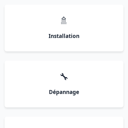
🚿
Installation
🔧
Dépannage