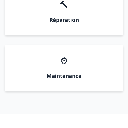
🔨
Réparation
⚙️
Maintenance