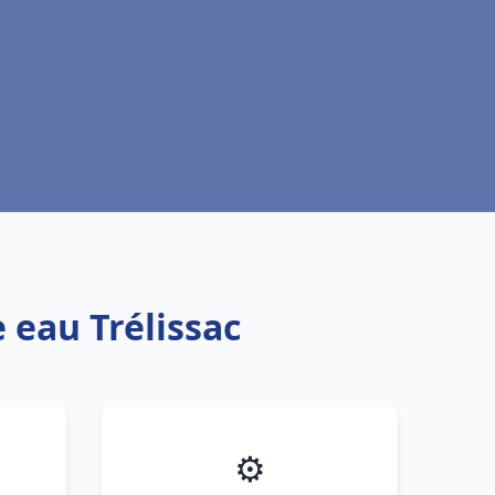
 eau Trélissac
⚙️