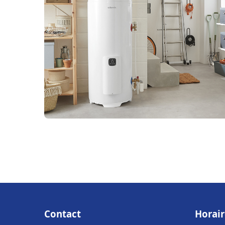
Contact
Horair