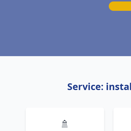
Service: inst
🚿