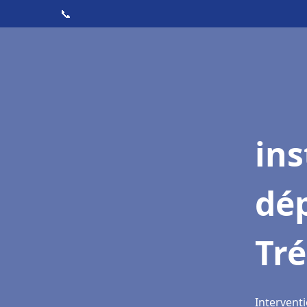
📞
ins
dé
Tré
Interventi