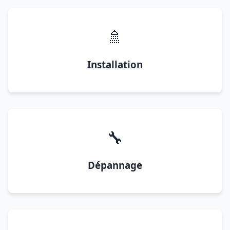
🚿
Installation
🔧
Dépannage