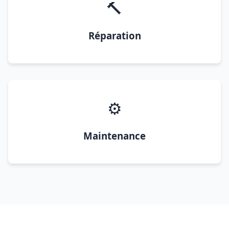
🔨
Réparation
⚙️
Maintenance