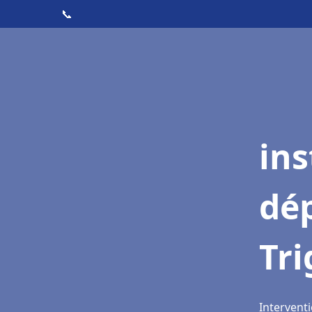
📞
ins
dé
Tr
Interventi