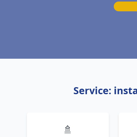
Service: inst
🚿