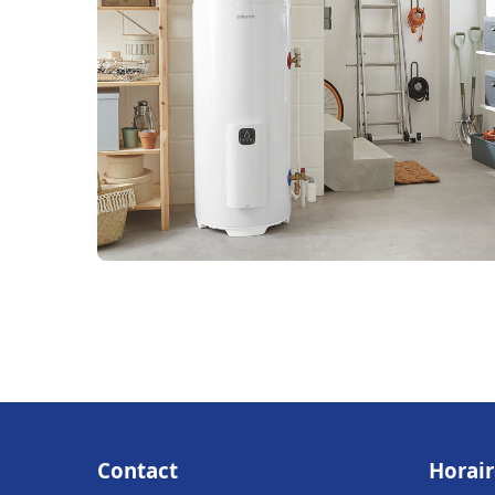
Contact
Horair