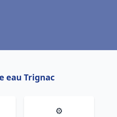
fe eau Trignac
⚙️