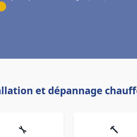
allation et dépannage chauf
🔧
🔨