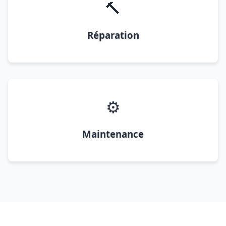
🔨
Réparation
⚙️
Maintenance