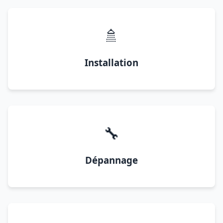
🚿
Installation
🔧
Dépannage