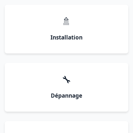
🚿
Installation
🔧
Dépannage