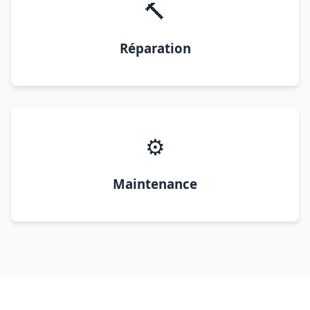
🔨
Réparation
⚙️
Maintenance