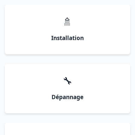
🚿
Installation
🔧
Dépannage