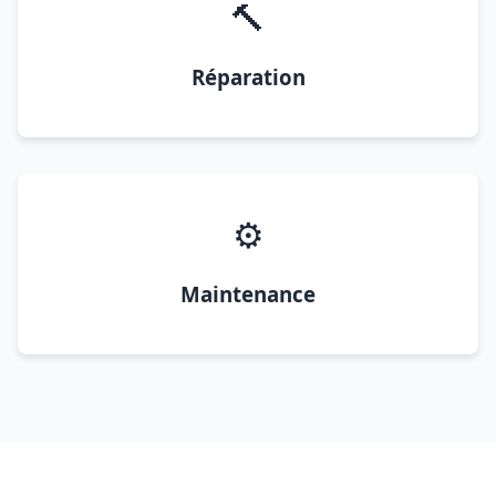
🔨
Réparation
⚙️
Maintenance