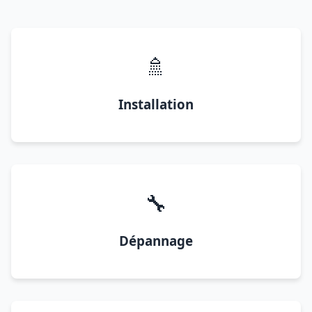
🚿
Installation
🔧
Dépannage