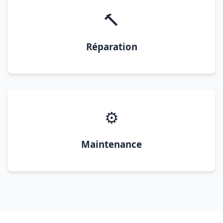
🔨
Réparation
⚙️
Maintenance