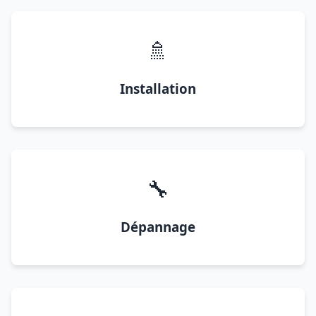
🚿
Installation
🔧
Dépannage