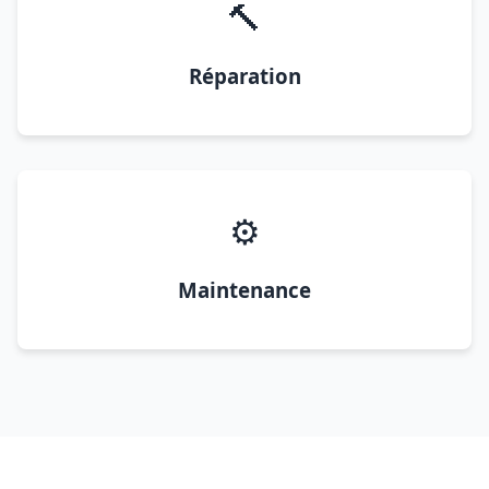
🔨
Réparation
⚙️
Maintenance