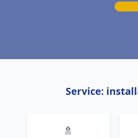
Service: insta
🚿