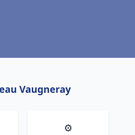
e eau Vaugneray
⚙️