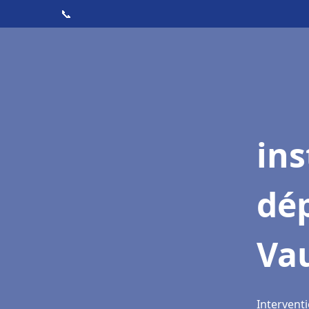
📞
ins
dé
Va
Intervent