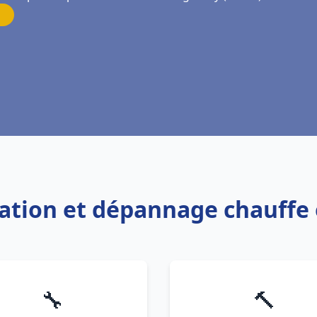
llation et dépannage chauff
🔧
🔨