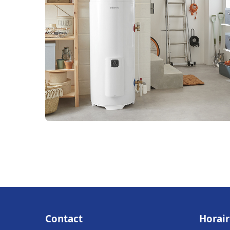
Contact
Horair