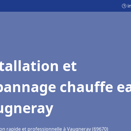
🕒 i
tallation et
pannage chauffe e
ugneray
ion rapide et professionnelle à Vaugneray (69670)