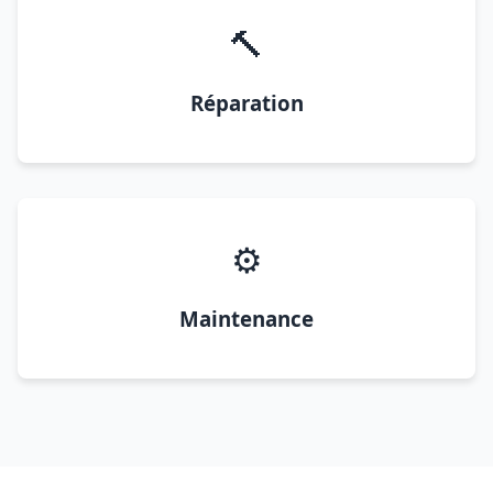
🔨
Réparation
⚙️
Maintenance