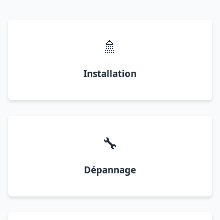
🚿
Installation
🔧
Dépannage