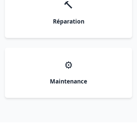
🔨
Réparation
⚙️
Maintenance