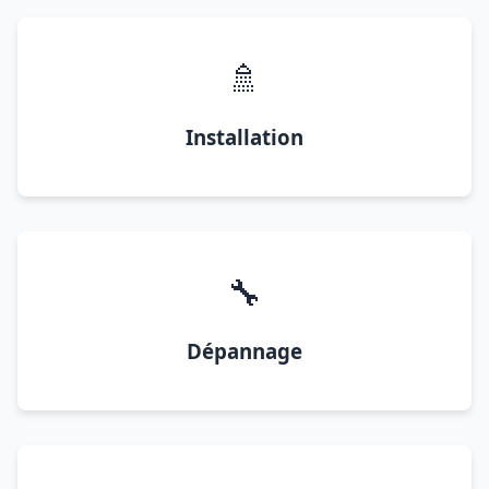
🚿
Installation
🔧
Dépannage