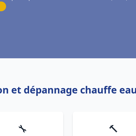
tion et dépannage chauffe e
🔧
🔨