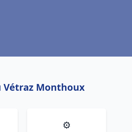
au Vétraz Monthoux
⚙️