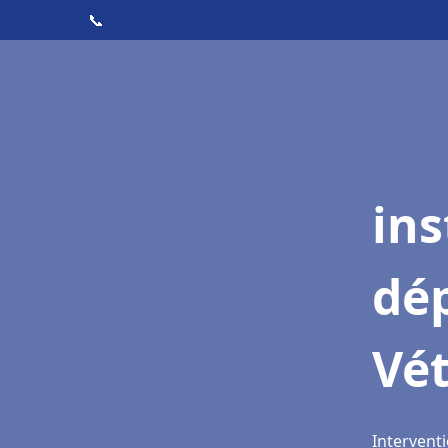
📞
ins
dé
Vé
Intervent