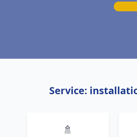
Service: installa
🚿