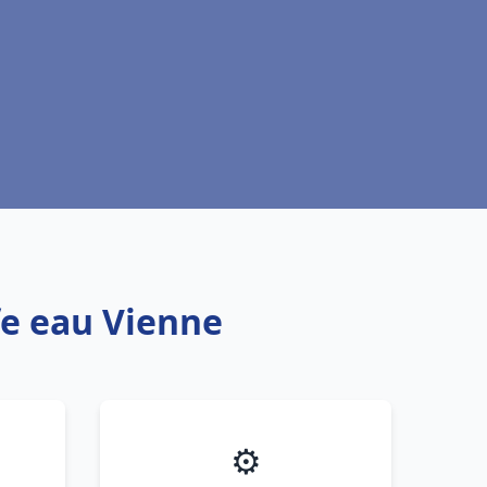
fe eau Vienne
⚙️