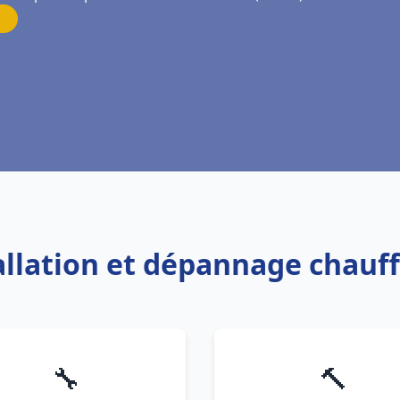
tallation et dépannage chauf
🔧
🔨