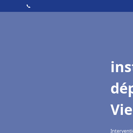
📞
ins
dé
Vi
Interventi