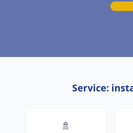
Service: ins
🚿