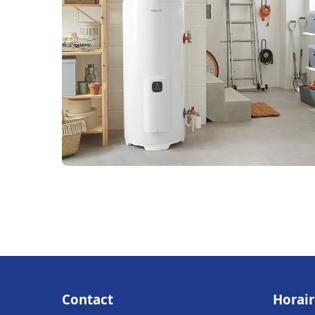
Contact
Horair