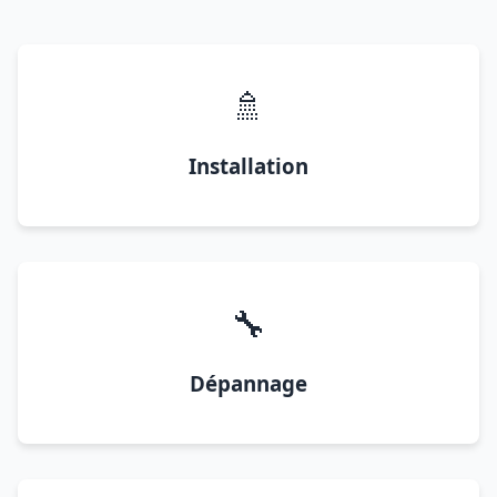
🚿
Installation
🔧
Dépannage