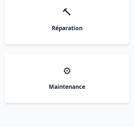
🔨
Réparation
⚙️
Maintenance