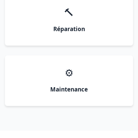
🔨
Réparation
⚙️
Maintenance