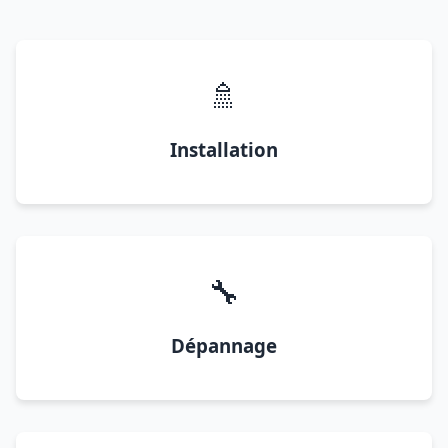
🚿
Installation
🔧
Dépannage