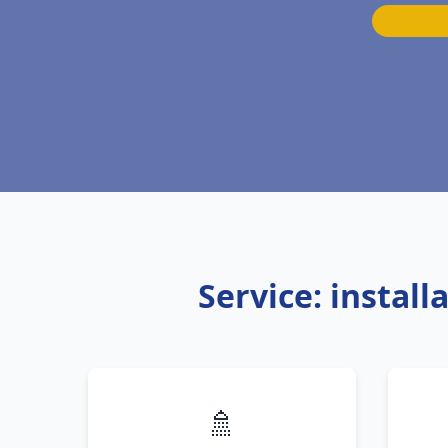
Service: instal
🚿