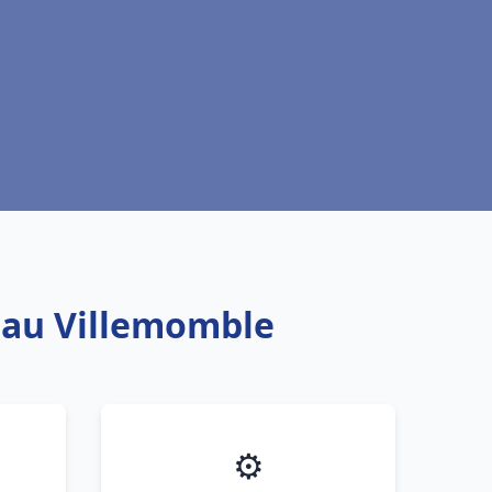
 eau Villemomble
⚙️