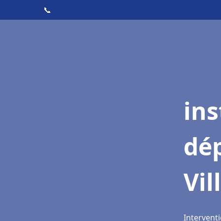
📞
ins
dé
Vi
Intervent