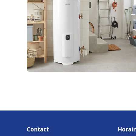
Contact
Horair