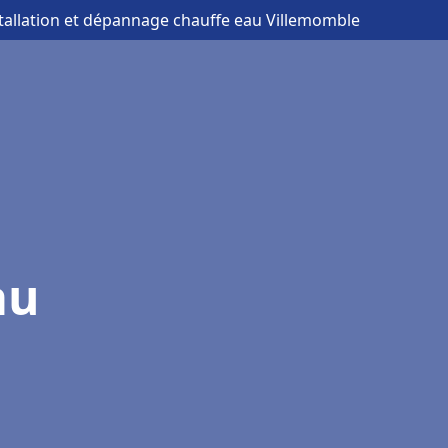
stallation et dépannage chauffe eau Villemomble
au