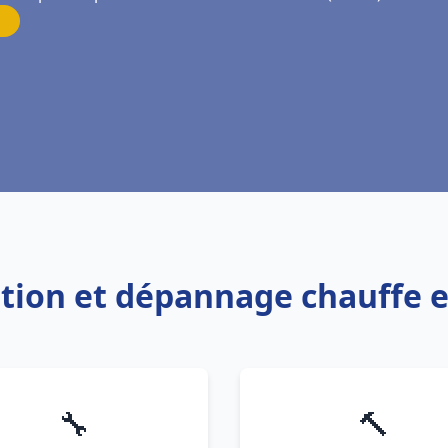
lation et dépannage chauffe
🔧
🔨