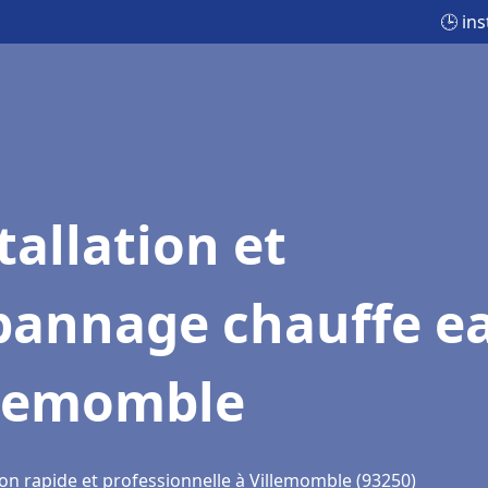
🕒 in
tallation et
pannage chauffe e
llemomble
ion rapide et professionnelle à Villemomble (93250)