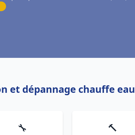
ion et dépannage chauffe eau
🔧
🔨