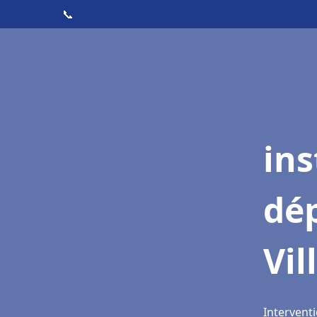
📞
ins
dé
Vil
Interventi