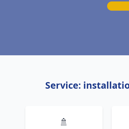
Service: installat
🚿