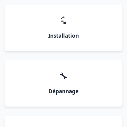
🚿
Installation
🔧
Dépannage