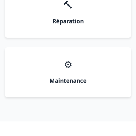
🔨
Réparation
⚙️
Maintenance