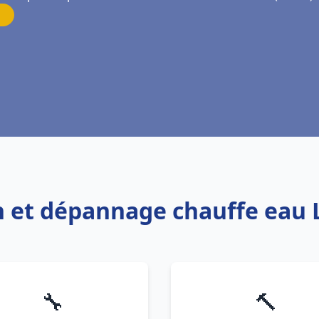
on et dépannage chauffe eau
🔧
🔨