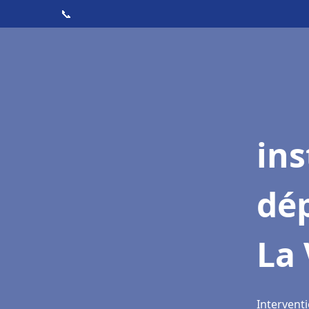
📞
ins
dé
La 
Interventi