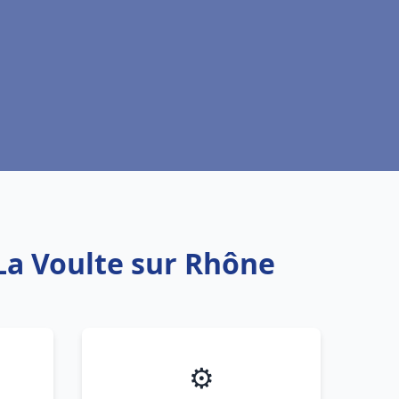
 La Voulte sur Rhône
⚙️