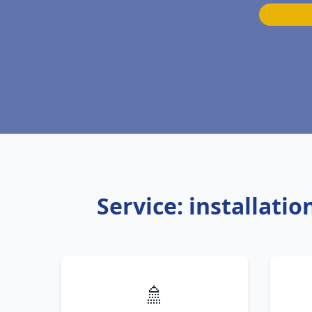
Service: installati
🚿